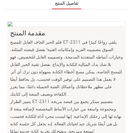
تفاصيل المنتج
مقدمة المنتج
قلم الحبر الجاف القابل للمسح ET-2311 يلقى رواجًا كبيرًا في
السوق بتصميمه الفريد وإمكانياته الغنية! بفضل قبضته المثلثة،
وخيارات أنماطه المتعددة المدمجة، وتصميمه القابل للتخصيص، فهو
بلا شك يدك المثالية للكتابة والإبداع. بفضل تقنية الحبر القابل
للمسح الخاصة، يمكن مسح أخطاء الكتابة بسهولة دون ترك أي أثر.
لا يعمل هذا التصميم على توفير الوقت فحسب، بل يحافظ أيضًا
على مظهر ملاحظاتك وأعمالك الفنية الجميلة دائمًا، مما يعزز
الكفاءة ويضيف المتعة إلى كتابتك.
يتميز الطراز ET-2311 بتصميم مبتكر يجمع بين قبضة مريحة
ومجموعة واسعة من خيارات الأنماط المخصصة لإضافة متعة لا
نهاية لها إلى رحلتك الإبداعية. إنها ليست مجرد أداة للكتابة فحسب،
بل هي أيضًا شريك جيد لحياتك الفعالة. إنه يجعل كل جلسة كتابة
ممتعة ومريحة، ويفتح لك تجربة كتابة جديدة تمامًا!