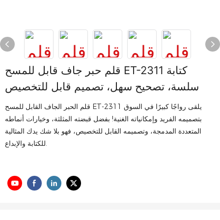
قلم حبر جاف قابل للمسح ET-2311 كتابة
سلسة، تصحيح سهل، تصميم قابل للتخصيص
قلم الحبر الجاف القابل للمسح ET-2311 يلقى رواجًا كبيرًا في السوق
بتصميمه الفريد وإمكانياته الغنية! بفضل قبضته المثلثة، وخيارات أنماطه
المتعددة المدمجة، وتصميمه القابل للتخصيص، فهو بلا شك يدك المثالية
للكتابة والإبداع.