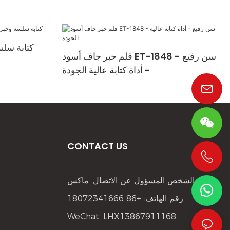
قلم حبر جاف أسود ET-1848 - سن رفيع
- أداة كتابة عالية الجودة
CONTACT US
+86 19533952021
الشخص المسؤول عن الاتصال: ماكس
رقم الهاتف: +86 18072341666
WeChat: LHX13867911168