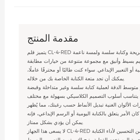
مقدمة المنتج
يتميز قلم CL-4-RED بتصميم مثلث الشكل لقبضة مريحة وكتابة سلسة ولمسة ناعمة
صميم بسيط وأنيق مع مجموعة متنوعة من خيارات مطابقة
ة أو التعبير الإبداعي. سواء كنت طالبًا أو محترفًا عاملًا،
يمكنك أن تجد متعة الكتابة الخاصة بك من خلاله.
متوسط ​​الدقة لعملية كتابة سلسة وغير متداخلة وقبضة
 يتناسب أسلوب التصميم الكلاسيكي بسهولة مع مختلف
رات الألوان الغنية تبديل الأنماط حسب رغبتك، مما يُظهر
لأمر يتعلق بالكتابة اليومية أو الرسم الإبداعي، فإنه
يمكن أن يؤدي بشكل ممتاز.
لا يسعى هذا الجهاز CL-4-RED إلى تحقيق أقصى قدر من التحسين لأداء الكتابة
ربة المستخدم الفعلية. يتيح لك مفهوم التصميم البسيط