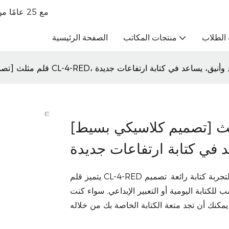
تاجر جملة للقرطاسية الراقية OBM مع 25 عامًا من الخبرة في التجارة الخارجية
الطلاب
منتجات المكاتب
الصفحة الرئيسية
[تصميم كلاسيكي بسيط] قلم مثلث CL-4-RED، كتابة سلسة،
يتميز قلم CL-4-RED بتصميم مثلث الشكل لقبضة مريحة وكتابة سلسة ولمسة ناعمة لتجربة كتابة رائعة. تصميم
لكتابة اليومية أو التعبير الإبداعي. سواء كنت