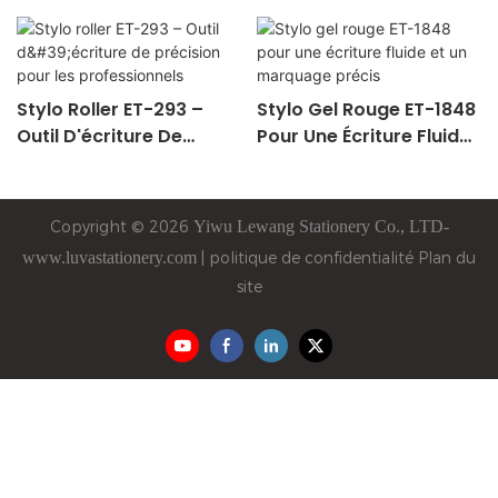
Stylo Roller ET-293 –
Stylo Gel Rouge ET-1848
Outil D'écriture De
Pour Une Écriture Fluide
Précision Pour Les
Et Un Marquage Précis
Professionnels
Copyright © 2026
Yiwu
Lewang
Stationery Co., LTD-
www.luvastationery.com
|
politique de confidentialité
Plan du
site