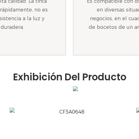
lta calidad. La tinta
Es compatible con di
a rápidamente, no es
en diversas situ
stencia a la luz y
negocios, en el cua
 duradera.
de bocetos de un ar
Exhibición Del Producto