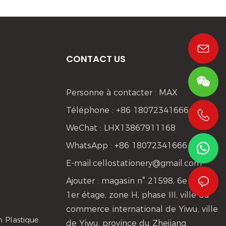
CONTACT US
Personne à contacter : MAX
Téléphone : +86 18072341666
WeChat : LHX13867911168
+86 19533952021
WhatsApp : +86 18072341666
E-mail:
cellostationery@gmail.com
Ajouter : magasin n° 21598, 6e rue,
1er étage, zone H, phase III, ville du
commerce international de Yiwu, ville
 Plastique
de Yiwu, province du Zhejiang.