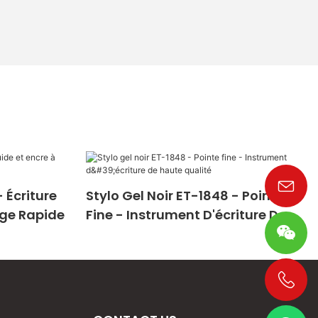
 Écriture
Stylo Gel Noir ET-1848 - Pointe
age Rapide
Fine - Instrument D'écriture De
Haute Qualité
+86 19533952021