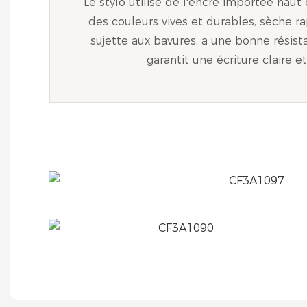
Le stylo utilise de l'encre importée hau
des couleurs vives et durables, sèche r
sujette aux bavures, a une bonne résist
garantit une écriture claire e