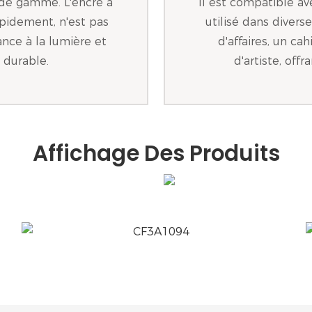
t de gamme. L'encre a
Il est compatible av
apidement, n'est pas
utilisé dans divers
ance à la lumière et
d'affaires, un ca
t durable.
d'artiste, offr
Affichage Des Produits