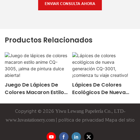
ENVIAR CONSULTA AHORA
Productos Relacionados
Juego De Lápices De
Lápices De Colores
Colores Macaron Estilo
Ecológicos De Nueva
Anime CQ-3005, ¡alma
Generación CQ-3001,
De Pintura Dulce
¡comienza Tu Viaje
Copyright © 2026
Yiwu
Lewang
Papelería Co., LTD-
Abierta!
Creativo!
www.luvastationery.com
|
política de privacidad
Mapa del sitio