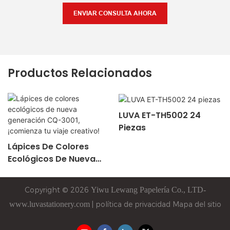
ENVIAR CONSULTA AHORA
Productos Relacionados
LUVA ET-TH5002 24
Piezas
Lápices De Colores
Ecológicos De Nueva
Generación CQ-3001,
¡comienza Tu Viaje
Copyright © 2026
Yiwu
Lewang
Papelería Co., LTD-
Creativo!
www.luvastationery.com
|
política de privacidad
Mapa del sitio