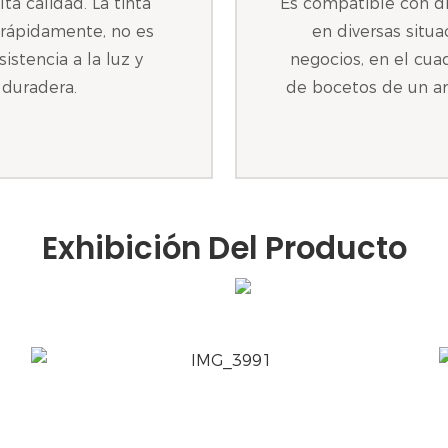
lta calidad. La tinta
Es compatible con di
a rápidamente, no es
en diversas situ
stencia a la luz y
negocios, en el cua
 duradera.
de bocetos de un ar
Exhibición Del Producto