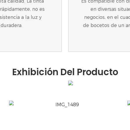
lta calidad. La tinta
Es compatible con di
a rápidamente, no es
en diversas situ
stencia a la luz y
negocios, en el cua
 duradera.
de bocetos de un ar
Exhibición Del Producto