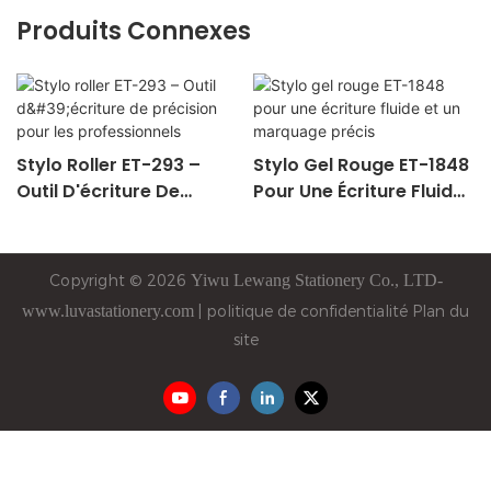
Produits Connexes
Stylo Roller ET-293 –
Stylo Gel Rouge ET-1848
Outil D'écriture De
Pour Une Écriture Fluide
Précision Pour Les
Et Un Marquage Précis
Professionnels
Copyright © 2026
Yiwu
Lewang
Stationery Co., LTD-
www.luvastationery.com
|
politique de confidentialité
Plan du
site