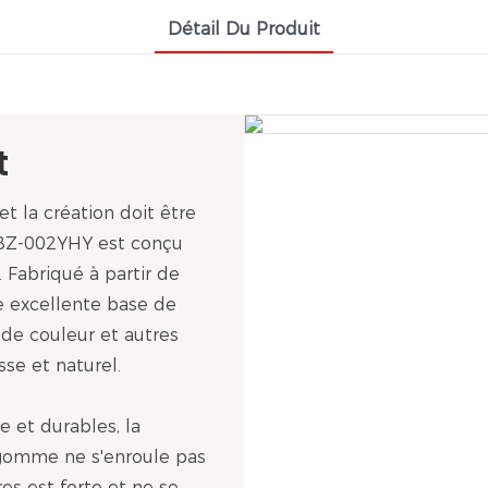
Détail Du Produit
t
et la création doit être
 BZ-002YHY est conçu
. Fabriqué à partir de
ne excellente base de
s de couleur et autres
sse et naturel.
e et durables, la
 gomme ne s'enroule pas
res est forte et ne se