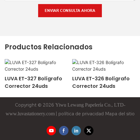
ENVIAR CONSULTA AHORA
Productos Relacionados
LUVA ET-327 Bolígrafo
LUVA ET-326 Bolígrafo
Corrector 24uds
Corrector 24uds
Copyright © 2026
Yiwu
Lewang
Papelería Co., LTD-
www.luvastationery.com
|
política de privacidad
Mapa del sitio