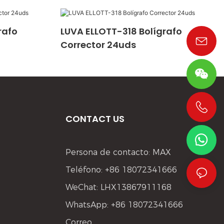
rafo
LUVA ELLOTT-318 Bolígrafo
Corrector 24uds
CONTACT US
+86 19533952021
Persona de contacto: MAX
Teléfono: +86 18072341666
WeChat: LHX13867911168
WhatsApp: +86 18072341666
Correo