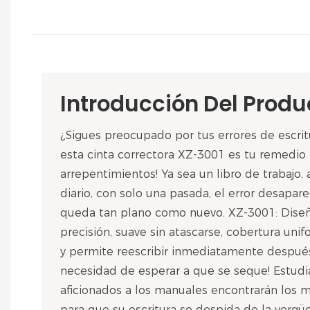
Introducción Del Produ
¿Sigues preocupado por tus errores de escrit
esta cinta correctora XZ-3001 es tu remedio 
arrepentimientos! Ya sea un libro de trabajo,
diario, con solo una pasada, el error desapare
queda tan plano como nuevo. XZ-3001: Diseño
precisión, suave sin atascarse, cobertura uni
y permite reescribir inmediatamente después 
necesidad de esperar a que se seque! Estudian
aficionados a los manuales encontrarán los m
para que su escritura se despida de la vergü