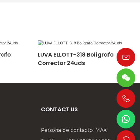
rafo
LUVA ELLOTT-318 Bolígrafo
Corrector 24uds
+86 19533952021
CONTACT US
Persona de contacto: MAX