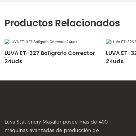
Productos Relacionados
LUVA ET-327 Bolígrafo Corrector
LUVA ET-32
24uds
24uds
Luva Stationery Masaler posee más de 400
máquinas avanzadas de producción de