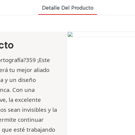
Detalle Del Producto
cto
ortografía?359
¡Este
será tu mejor aliado
ra y un diseño
unca. Con una
ve, la excelente
s sean invisibles y la
ermite continuar
a que esté trabajando