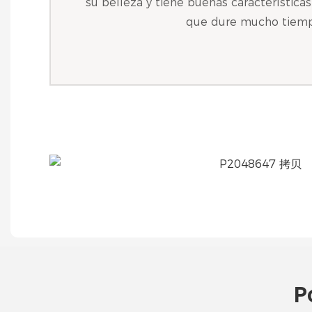
su belleza y tiene buenas característica
que dure mucho tiemp
P