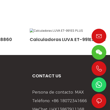
-8860
Calculadoras LUVA ET-991ES PLUS
CONTACT US
+86 19533952021
Persona de contacto: MAX
Teléfono: +86 18072341666
WeChat: LHX13867911168