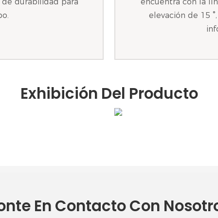
s de durabilidad para
encuentra con la lí
o.
elevación de 15 °
inf
Exhibición Del Producto
onte En Contacto Con Nosotr