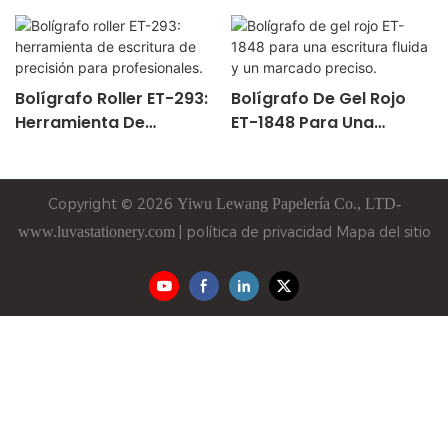
Bolígrafo Roller ET-293:
Bolígrafo De Gel Rojo
Herramienta De
ET-1848 Para Una
Escritura De Precisión
Escritura Fluida Y Un
Para Profesionales.
Marcado Preciso.
Copyright © 2026
Yiwu
Lewang
Papelería Co., LTD-
www.luvastationery.com
|
política de privacidad
Mapa del sitio