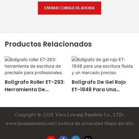
ENVIAR CONSULTA AHORA
Productos Relacionados
Bolígrafo Roller ET-293:
Bolígrafo De Gel Rojo
Herramienta De
ET-1848 Para Una
Escritura De Precisión
Escritura Fluida Y Un
Para Profesionales.
Marcado Preciso.
Copyright © 2026
Yiwu
Lewang
Papelería Co., LTD-
www.luvastationery.com
|
política de privacidad
Mapa del sitio