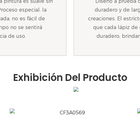
a pintura es suave sin
Diseño a prueba d
Proceso especial, la
duradero y de lar
da, no es fácil de
creaciones. El estric
mpo no se sentirá
que cada lápiz de 
cia de uso.
duradero, brinda
Exhibición Del Producto