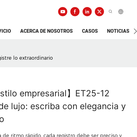
VICIO
ACERCA DE NOSOTROS
CASOS
NOTICIAS
stre lo extraordinario
estilo empresarial】ET25-12
e lujo: escriba con elegancia y
io
 de ritmo rápido, cada registro debe ser preciso y