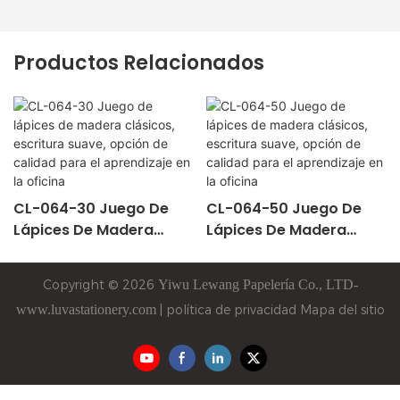
Productos Relacionados
CL-064-30 Juego De
CL-064-50 Juego De
Lápices De Madera
Lápices De Madera
Clásicos, Escritura
Clásicos, Escritura
Suave, Opción De
Suave, Opción De
Copyright © 2026
Yiwu
Lewang
Papelería Co., LTD-
Calidad Para El
Calidad Para El
www.luvastationery.com
|
política de privacidad
Mapa del sitio
Aprendizaje En La
Aprendizaje En La
Oficina
Oficina